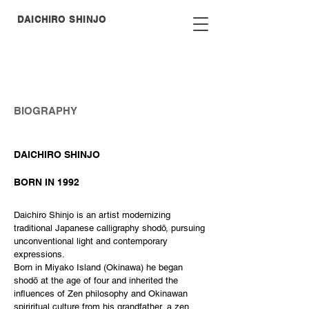
DAICHIRO
SHINJO
BIOGRAPHY
DAICHIRO SHINJO
BORN IN 1992
Daichiro Shinjo is an artist modernizing
traditional Japanese calligraphy shodō, pursuing
unconventional light and contemporary
expressions.
Born in Miyako Island (Okinawa) he began
shodō at the age of four and inherited the
influences of Zen philosophy and Okinawan
spiriritual culture from his grandfather, a zen