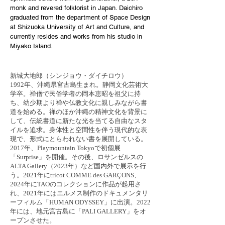
monk and revered folklorist in Japan. Daichiro
graduated from the department of Space Design
at Shizuoka University of Art and Culture, and
currently resides and works from his studio in
Miyako Island.
新城大地郎（シンジョウ・ダイチロウ）
1992年、沖縄県宮古島生まれ。静岡文化芸術大
学卒。禅僧で民俗学者の岡本恵昭を祖父に持
ち、幼少期より禅や仏教文化に親しみながら書
道を始める。禅のほか沖縄の精神文化を背景に
して、伝統書道に新たな光を当てる自由なスタ
イルを追求。身体性と空間性を伴う現代的な表
現で、形式にとらわれない書を展開している。
2017年、Playmountain Tokyoで初個展
「Surprise」を開催。その後、ロサンゼルスの
ALTA Gallery（2023年）など国内外で展示を行
う。2021年にtricot COMME des GARÇONS、
2024年にTAOのコレクションに作品が起用さ
れ、2021年にはエルメス制作のドキュメンタリ
ーフィルム「HUMAN ODYSSEY」に出演。2022
年には、地元宮古島に「PALI GALLERY」をオ
ープンさせた。